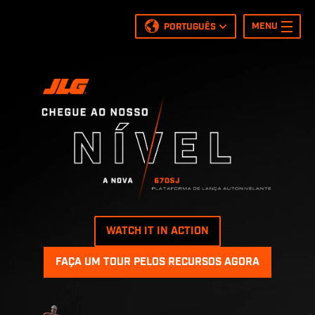
MENU
PORTUGUÊS
English
Español
Nederlands
Français
Italiano
Deutsch
Polish
Português
WATCH IT IN ACTION
FAÇA UM TOUR PELOS RECURSOS AGORA